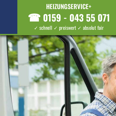
HEIZUNGSERVICE+
☎
0159 - 043 55 071
✓ schnell ✓ preiswert ✓ absolut fair