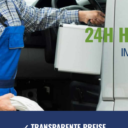
24H 
I
✓ TRANSPARENTE PREISE