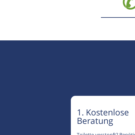
✆
1. Kostenlose
Beratung
Toilette verstopft? Benöt