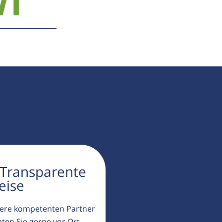
71
 Transparente
eise
ere kompetenten Partner
aten Sie gerne vor Ort