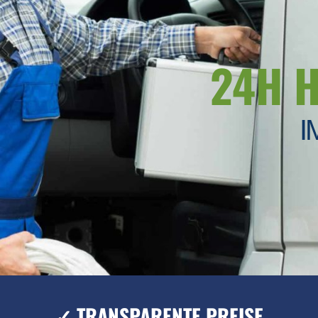
24H 
I
✓ TRANSPARENTE PREISE