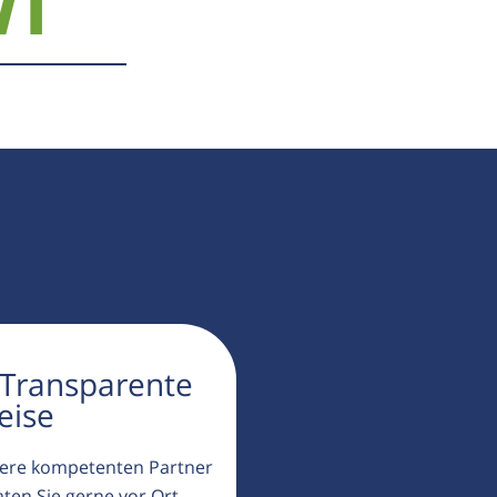
71
 Transparente
eise
ere kompetenten Partner
aten Sie gerne vor Ort