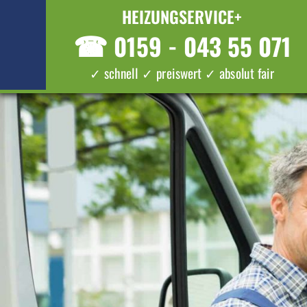
HEIZUNGSERVICE+
☎
0159 - 043 55 071
✓ schnell ✓ preiswert ✓ absolut fair