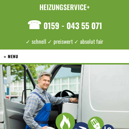
HEIZUNGSERVICE+
☎
0159 - 043 55 071
✓ schnell ✓ preiswert ✓ absolut fair
≡ MENU