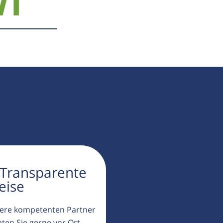
71
 Transparente
eise
ere kompetenten Partner
aten Sie gerne vor Ort