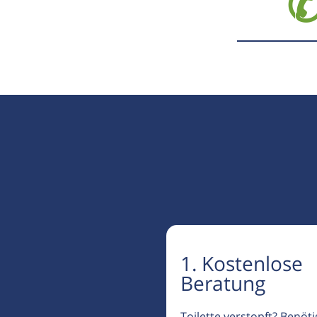
✆
1. Kostenlose
Beratung
Toilette verstopft? Benöt