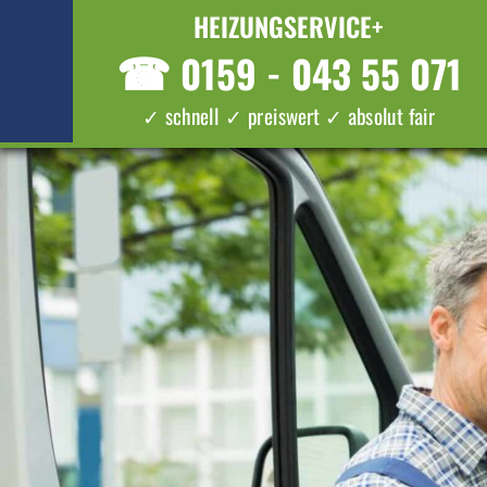
HEIZUNGSERVICE+
☎
0159 - 043 55 071
✓ schnell ✓ preiswert ✓ absolut fair