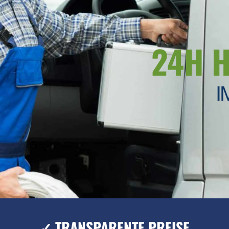
24H 
I
✓ TRANSPARENTE PREISE