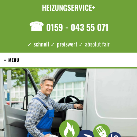
HEIZUNGSERVICE+
☎
0159 - 043 55 071
✓ schnell ✓ preiswert ✓ absolut fair
≡ MENU