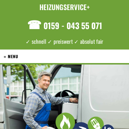
HEIZUNGSERVICE+
☎
0159 - 043 55 071
✓ schnell ✓ preiswert ✓ absolut fair
≡ MENU