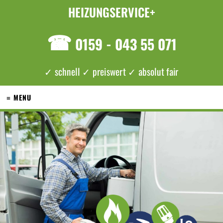
HEIZUNGSERVICE+
☎
0159 - 043 55 071
✓ schnell ✓ preiswert ✓ absolut fair
≡ MENU