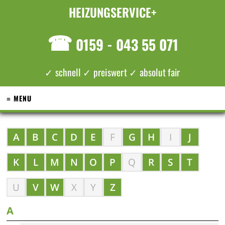
HEIZUNGSERVICE+
☎
0159 - 043 55 071
✓ schnell ✓ preiswert ✓ absolut fair
≡ MENU
A
B
C
D
E
F
G
H
I
J
K
L
M
N
O
P
Q
R
S
T
U
V
W
X
Y
Z
A